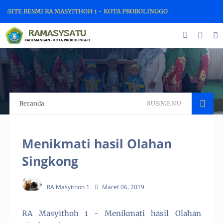
ITE RESMI RA MASYITHOH 1 - KOTA PROBOLINGGO
Beranda
SUBMENU
Menikmati hasil Olahan
Singkong
RA Masyithoh 1
Maret 06, 2019
RA Masyithoh 1 - Menikmati hasil Olahan