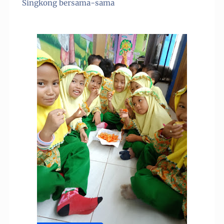
Singkong bersama-sama