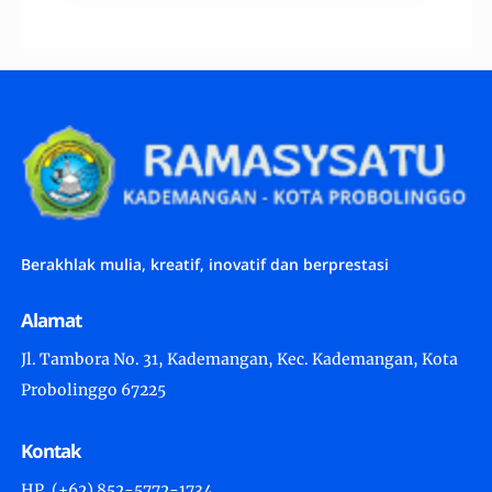
Berakhlak mulia, kreatif, inovatif dan berprestasi
Alamat
Jl. Tambora No. 31, Kademangan, Kec. Kademangan, Kota
Probolinggo 67225
Kontak
HP. (+62) 852-5772-1734