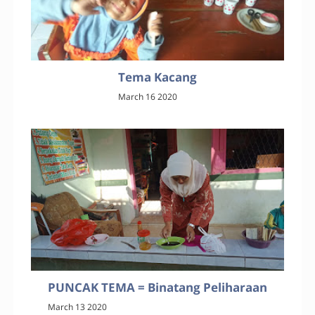
Tema Kacang
March 16 2020
PUNCAK TEMA = Binatang Peliharaan
March 13 2020